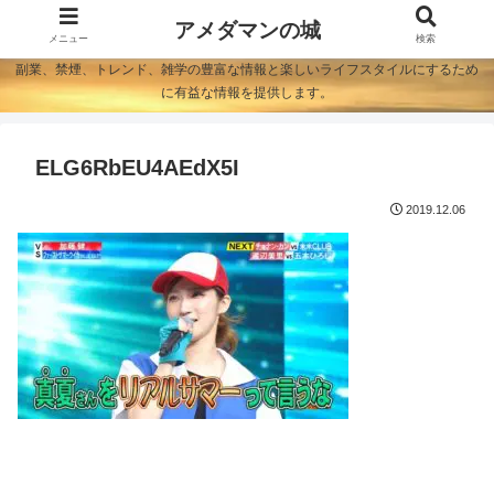
アメダマンの城
メニュー
検索
副業、禁煙、トレンド、雑学の豊富な情報と楽しいライフスタイルにするため
に有益な情報を提供します。
ELG6RbEU4AEdX5I
2019.12.06